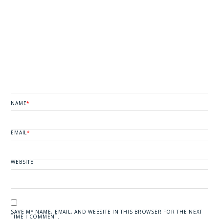
NAME
*
EMAIL
*
WEBSITE
SAVE MY NAME, EMAIL, AND WEBSITE IN THIS BROWSER FOR THE NEXT
TIME I COMMENT.