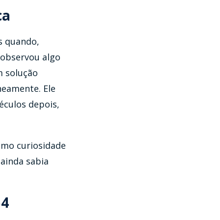
ca
s quando,
 observou algo
m solução
neamente. Ele
séculos depois,
omo curiosidade
 ainda sabia
54