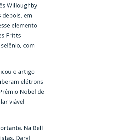
lês Willoughby
s depois, em
esse elemento
s Fritts
 selênio, com
licou o artigo
liberam elétrons
 Prêmio Nobel de
lar viável
ortante. Na Bell
stas, Daryl