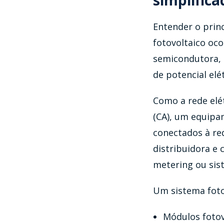
simplifica
Entender o princ
fotovoltaico oco
semicondutora, n
de potencial elé
Como a rede elé
(CA), um equipa
conectados à re
distribuidora e
metering ou sis
Um sistema fotov
Módulos fotov