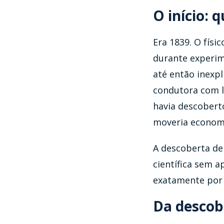
O início: 
Era 1839. O fís
durante experim
até então inexpl
condutora com l
havia descoberto
moveria economi
A descoberta de
científica sem a
exatamente por 
Da descobe