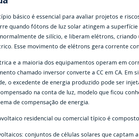
da
ípio básico é essencial para avaliar projetos e riscos
rre quando fótons de luz solar atingem a superfície
ormalmente de silício, e liberam elétrons, criando
trico. Esse movimento de elétrons gera corrente con
trica e a maioria dos equipamentos operam em corr
mento chamado inversor converte a CC em CA. Em s
de, o excedente de energia produzido pode ser inje
 compensado na conta de luz, modelo que ficou con
tema de compensação de energia.
oltaico residencial ou comercial típico é composto
oltaicos: conjuntos de células solares que captam a