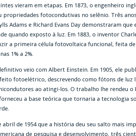
intes vieram em etapas. Em 1873, o engenheiro ing
u propriedades fotocondutivas no selênio. Três ano
rylls Adams e Richard Evans Day demonstraram que 
ade quando exposto à luz. Em 1883, o inventor Charle
ir a primeira célula fotovoltaica funcional, feita de
enas 1% a 2%.
definitivo veio com Albert Einstein. Em 1905, ele pub
feito fotoelétrico, descrevendo como fótons de luz 
micondutores ao atingi-los. O trabalho lhe rendeu o
 forneceu a base teórica que tornaria a tecnologia so
rde.
 abril de 1954 que a história deu seu salto mais imp
mericana de pesquisa e desenvolvimento, três cienti