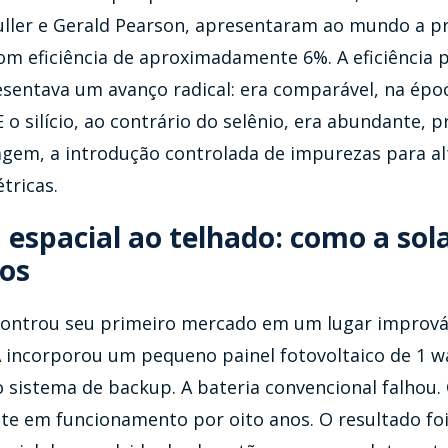
uller e Gerald Pearson, apresentaram ao mundo a pr
 com eficiência de aproximadamente 6%. A eficiência
esentava um avanço radical: era comparável, na épo
E o silício, ao contrário do selênio, era abundante, p
agem, a introdução controlada de impurezas para al
tricas.
 espacial ao telhado: como a sola
ios
controu seu primeiro mercado em um lugar improváv
 incorporou um pequeno painel fotovoltaico de 1 wa
sistema de backup. A bateria convencional falhou. 
te em funcionamento por oito anos. O resultado foi 