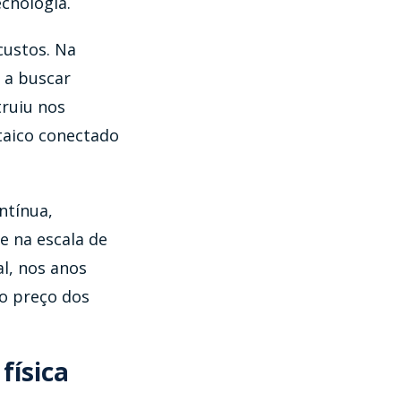
cnologia.
custos. Na
 a buscar
truiu nos
taico conectado
ntínua,
e na escala de
l, nos anos
 o preço dos
física