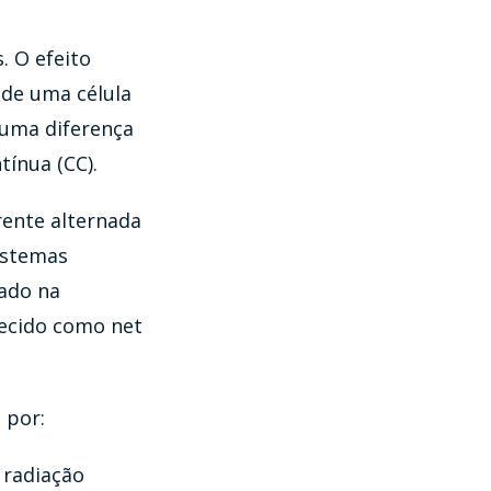
. O efeito
 de uma célula
 uma diferença
tínua (CC).
ente alternada
istemas
tado na
hecido como net
 por:
 radiação