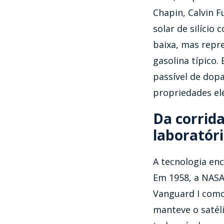
Chapin, Calvin F
solar de silício
baixa, mas repr
gasolina típico. 
passível de dop
propriedades elé
Da corrida
laboratór
A tecnologia en
Em 1958, a NASA
Vanguard I como 
manteve o satéli