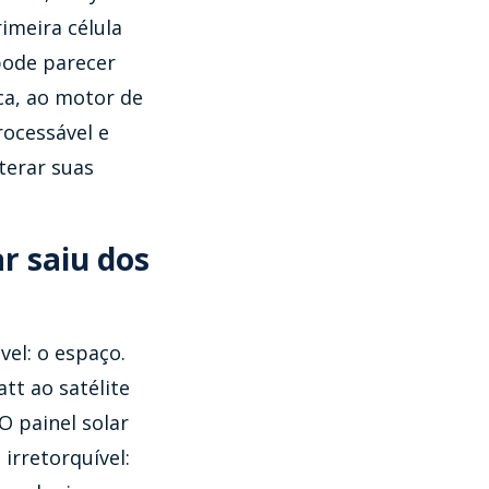
imeira célula
 pode parecer
ca, ao motor de
rocessável e
terar suas
r saiu dos
el: o espaço.
tt ao satélite
O painel solar
irretorquível: