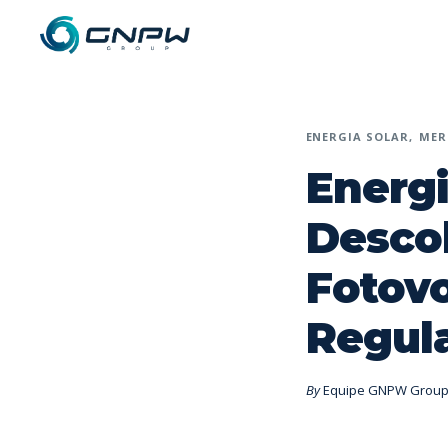
ENERGIA SOLAR
MER
Energi
Descob
Fotovo
Regula
By
Equipe GNPW Grou