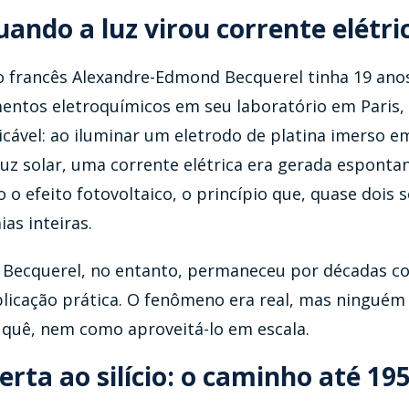
quando a luz virou corrente elétri
ico francês Alexandre-Edmond Becquerel tinha 19 ano
entos eletroquímicos em seu laboratório em Paris,
icável: ao iluminar um eletrodo de platina imerso e
uz solar, uma corrente elétrica era gerada esponta
 o efeito fotovoltaico, o princípio que, quase dois 
as inteiras.
 Becquerel, no entanto, permaneceu por décadas c
plicação prática. O fenômeno era real, mas ninguém
quê, nem como aproveitá-lo em escala.
rta ao silício: o caminho até 19