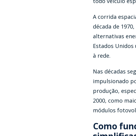
todo veículo esp
A corrida espaci
década de 1970,
alternativas ene
Estados Unidos 
à rede.
Nas décadas segu
impulsionado por
produção, espec
2000, como maior
módulos fotovol
Como funci