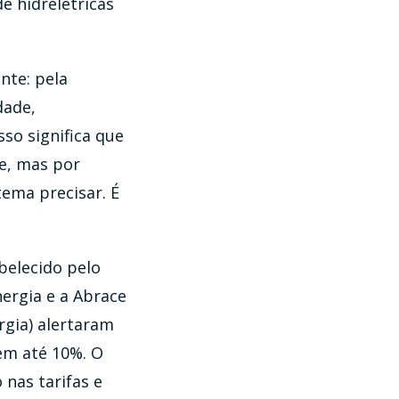
de hidrelétricas
nte: pela
dade,
so significa que
de, mas por
ema precisar. É
belecido pelo
ergia e a Abrace
rgia) alertaram
 em até 10%. O
 nas tarifas e