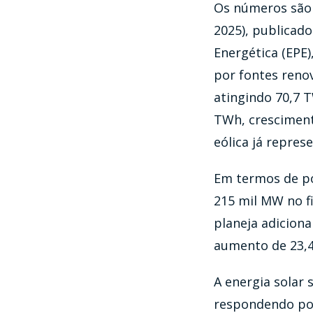
Os números são 
2025), publicado
Energética (EPE)
por fontes renov
atingindo 70,7 T
TWh, cresciment
eólica já repres
Em termos de pot
215 mil MW no fi
planeja adicion
aumento de 23,4
A energia solar 
respondendo por