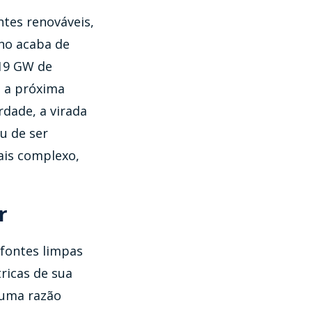
ntes renováveis,
no acaba de
 19 GW de
é a próxima
rdade, a virada
ou de ser
ais complexo,
r
 fontes limpas
tricas de sua
á uma razão