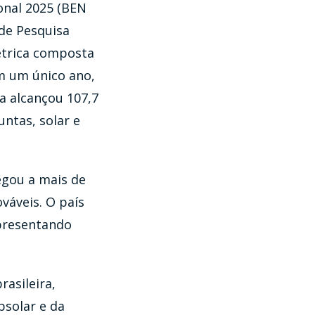
onal 2025 (BEN
 de Pesquisa
létrica composta
em um único ano,
a alcançou 107,7
ntas, solar e
egou a mais de
váveis. O país
epresentando
rasileira,
solar e da