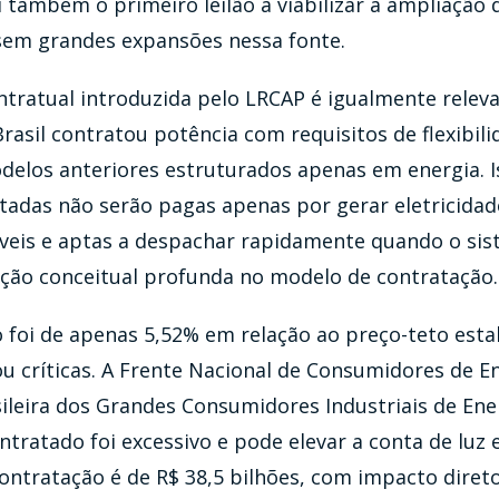
oi também o primeiro leilão a viabilizar a ampliação 
sem grandes expansões nessa fonte.
ntratual introduzida pelo LRCAP é igualmente releva
Brasil contratou potência com requisitos de flexibili
elos anteriores estruturados apenas em energia. Is
atadas não serão pagas apenas por gerar eletricida
veis e aptas a despachar rapidamente quando o sist
ão conceitual profunda no modelo de contratação.
 foi de apenas 5,52% em relação ao preço-teto esta
u críticas. A Frente Nacional de Consumidores de En
ileira dos Grandes Consumidores Industriais de Ene
tratado foi excessivo e pode elevar a conta de luz
ontratação é de R$ 38,5 bilhões, com impacto direto