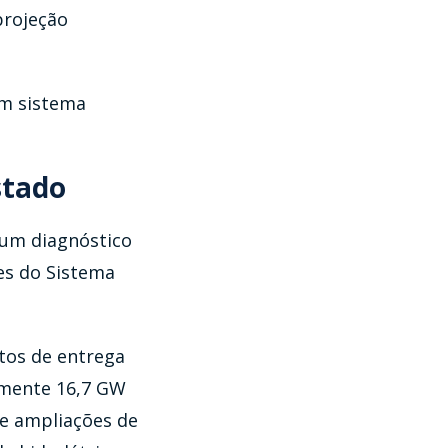
projeção
um sistema
stado
 um diagnóstico
es do Sistema
tos de entrega
amente 16,7 GW
de ampliações de