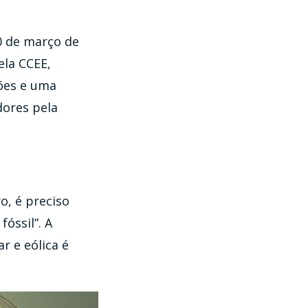
0 de março de
ela CCEE,
ões e uma
dores pela
o, é preciso
óssil”. A
r e eólica é