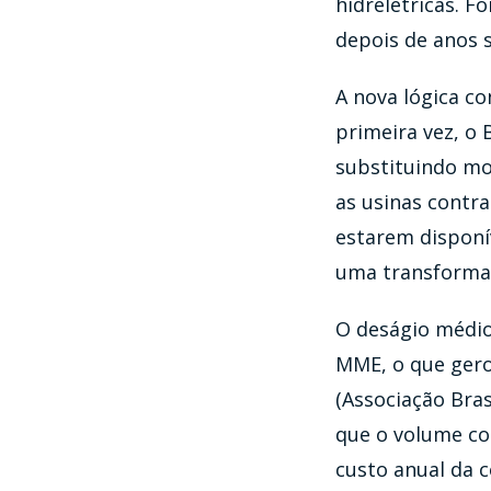
hidrelétricas. F
depois de anos 
A nova lógica co
primeira vez, o 
substituindo mod
as usinas contr
estarem disponí
uma transformaç
O deságio médio
MME, o que gero
(Associação Bras
que o volume con
custo anual da c