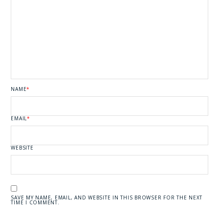
NAME
*
EMAIL
*
WEBSITE
SAVE MY NAME, EMAIL, AND WEBSITE IN THIS BROWSER FOR THE NEXT
TIME I COMMENT.