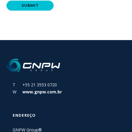
T +55 21 3553 0720
W
www.gnpw.com.br
ENDEREÇO
GNPW Group®