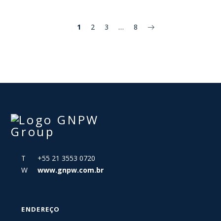
1
2
3
…
8
T +55 21 3553 0720
W
www.gnpw.com.br
ENDEREÇO