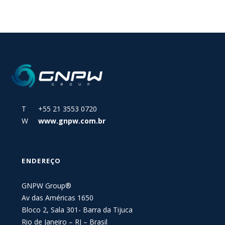
T +55 21 3553 0720
W
www.gnpw.com.br
ENDEREÇO
GNPW Group®
Av das Américas 1650
Bloco 2, Sala 301- Barra da Tijuca
Rio de Janeiro – RJ – Brasil