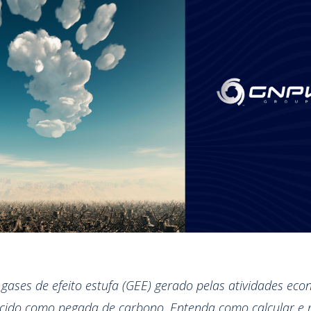
gases de efeito estufa (GEE) gerado pelas atividades eco
ecido como pegada de carbono. Entenda como calcular e m