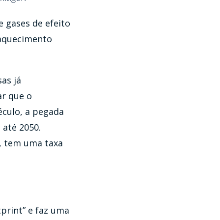
 gases de efeito
 aquecimento
as já
ar que o
éculo, a pegada
 até 2050.
a, tem uma taxa
print” e faz uma