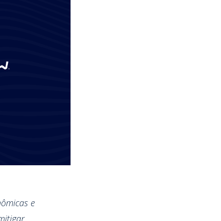
nômicas e
itigar.