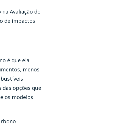
 na Avaliação do
ão de impactos
no é que ela
alimentos, menos
bustíveis
as das opções que
ue os modelos
arbono