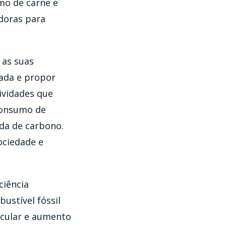
mo de carne e
doras para
 as suas
zada e propor
ividades que
consumo de
da de carbono.
ociedade e
ciência
ustível fóssil
rcular e aumento