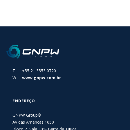
T +55 21 3553 0720
W
www.gnpw.com.br
ENDEREÇO
GNPW Group®
Av das Américas 1650
Bloco 2, Sala 301- Barra da Tijuca