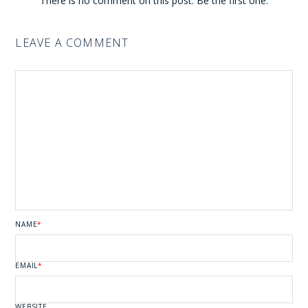
There is no comment on this post. Be the first one.
LEAVE A COMMENT
NAME
*
EMAIL
*
WEBSITE