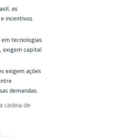
sil, as
e incentivos
 em tecnologias
, exigem capital
es exigem ações
entre
essas demandas.
a cadeia de