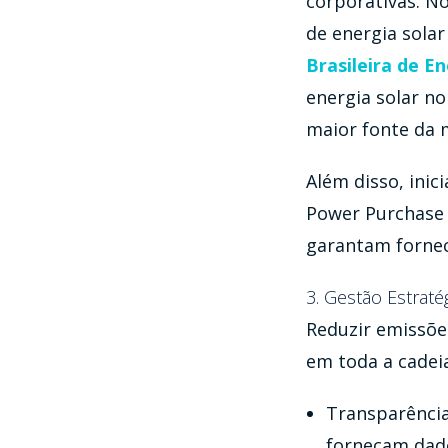
corporativas. N
de energia solar
Brasileira de E
energia solar n
maior fonte da m
Além disso, inic
Power Purchase
garantam fornec
3. Gestão Estraté
Reduzir emissõe
em toda a cadeia
Transparência
forneçam dado