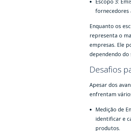
Escopo 3: Emi
fornecedores 
Enquanto os esco
representa o mai
empresas. Ele p
dependendo do s
Desafios p
Apesar dos avanç
enfrentam vário
Medição de Em
identificar e 
produtos.