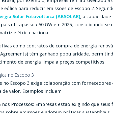
o Brasil, por exemplo, empresas têm aproveitado a 
 e eólica para reduzir emissões de Escopo 2. Segun
nergia Solar Fotovoltaica (ABSOLAR)
, a capacidade 
o país ultrapassou 50 GW em 2025, consolidando-se
atriz elétrica nacional.
iativas como contratos de compra de energia renová
 Agreements) têm ganhado popularidade, permitin
imento de energia limpa a preços competitivos.
gica no Escopo 3
s no Escopo 3 exige colaboração com fornecedores
 de valor. Exemplos incluem:
 nos Processos: Empresas estão exigindo que seus 
s sobre emissões e adotem práticas sustentáveis.