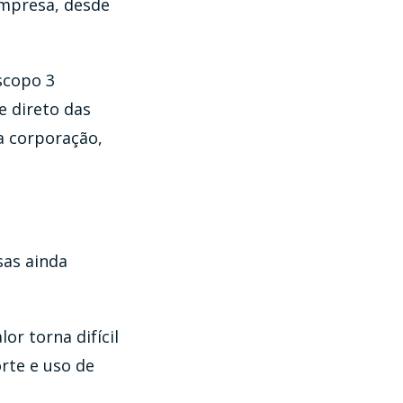
empresa, desde
scopo 3
e direto das
a corporação,
sas ainda
r torna difícil
orte e uso de