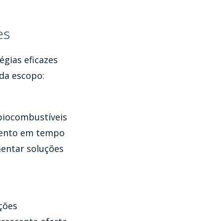
es
gias eficazes
da escopo:
 biocombustíveis
amento em tempo
mentar soluções
ções