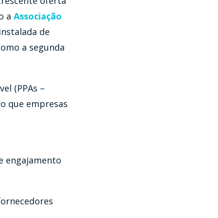
crescente oferta
do a
Associação
instalada de
 como a segunda
vel (PPAs –
do que empresas
 e engajamento
fornecedores