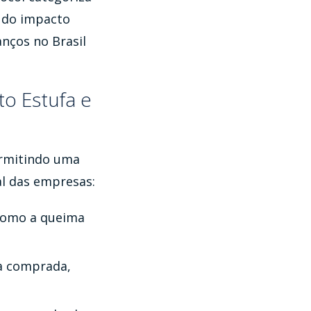
 do impacto
anços no Brasil
to Estufa e
ermitindo uma
l das empresas:
 como a queima
ia comprada,